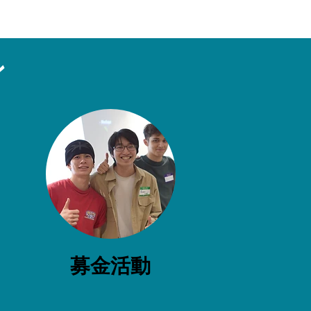
ン
募金活動