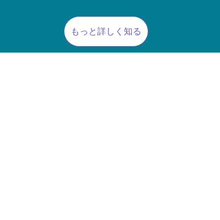
もっと詳しく知る
責任への継続的な
ちは最近、地元の
と時間を過ごしま
贈り、温かく心の
た。
理解、そして社会