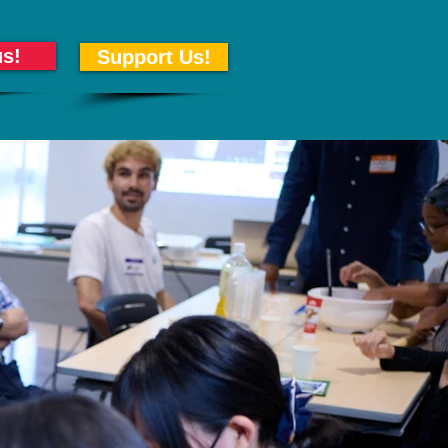
us!
Support Us!