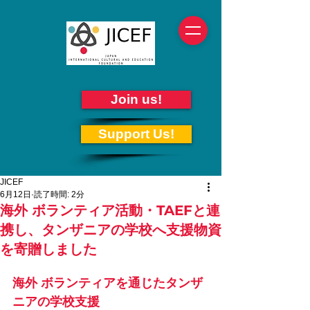
Join us!
Support Us!
JICEF
6月12日
読了時間: 2分
海外 ボランティア活動・TAEFと連
携し、タンザニアの学校へ支援物資
を寄贈しました
海外 ボランティアを通じたタンザ
ニアの学校支援