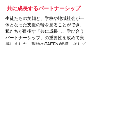
 共に成長するパートナーシップ
生徒たちの笑顔と、学校や地域社会が一
体となった支援の輪を見ることができ、
私たちが目指す「共に成長し、学び合う
パートナーシップ」の重要性を改めて実
感しました。現地のTAEFの皆様、そして
物資の配布にご尽力いただいたボランテ
ィアスタッフの皆様に心より感謝申し上
げます。
JICEF
はこれからも、国境を越えて子ども
たちの健やかな成長と教育の機会をサポ